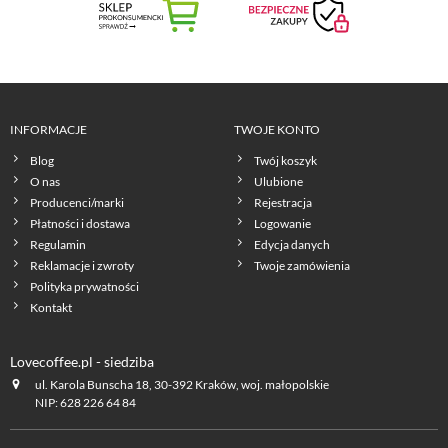
INFORMACJE
TWOJE KONTO
Blog
Twój koszyk
O nas
Ulubione
Producenci/marki
Rejestracja
Płatności i dostawa
Logowanie
Regulamin
Edycja danych
Reklamacje i zwroty
Twoje zamówienia
Polityka prywatności
Kontakt
Lovecoffee.pl - siedziba
ul. Karola Bunscha 18, 30-392 Kraków, woj. małopolskie
NIP: 628 226 64 84