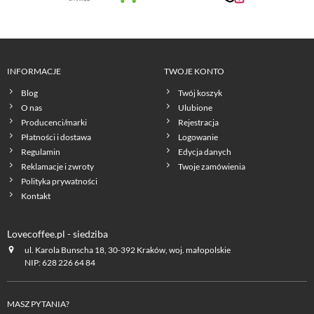
INFORMACJE
TWOJE KONTO
Blog
Twój koszyk
O nas
Ulubione
Producenci/marki
Rejestracja
Płatności i dostawa
Logowanie
Regulamin
Edycja danych
Reklamacje i zwroty
Twoje zamówienia
Polityka prywatności
Kontakt
Lovecoffee.pl - siedziba
ul. Karola Bunscha 18, 30-392 Kraków, woj. małopolskie
NIP: 628 226 64 84
MASZ PYTANIA?