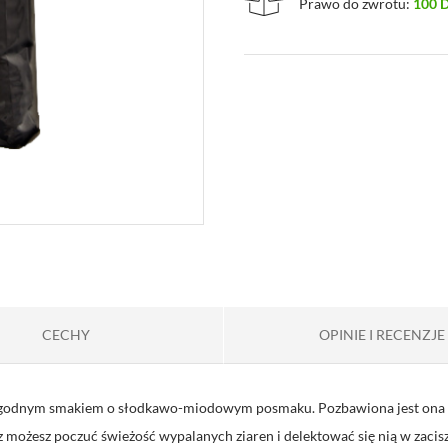
Prawo do zwrotu:
100 
CECHY
OPINIE I RECENZJE
 łagodnym smakiem o słodkawo-miodowym posmaku. Pozbawiona jest ona n
możesz poczuć świeżość wypalanych ziaren i delektować się nią w zaci