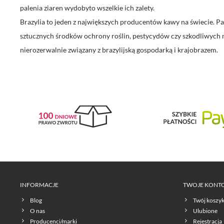
palenia ziaren wydobyto wszelkie ich zalety.
Brazylia to jeden z największych producentów kawy na świecie. P
sztucznych środków ochrony roślin, pestycydów czy szkodliwych na
nierozerwalnie związany z brazylijską gospodarką i krajobrazem.
INFORMACJE
TWOJE KONT
Blog
Twój koszy
O nas
Ulubione
Producenci/marki
Rejestracja