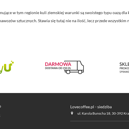
anujące w tym regionie kuli ziemskiej warunki są swoistego typu oazą d
wozów sztucznych. Stawia się tutaj nie na ilość, lecz przede wszystkim 
O
Lovecoffee.pl - siedziba
ul. Karola Bunscha 18, 30-392 Kr
k