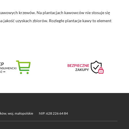
la kawowych krzewów. Na plantacjach kawowców nie stosuje się
na jakość uzyskach zbiorów. Rozległe plantacje kawy to element
aków, woj. małopolskie
NIP: 628 226 64 84