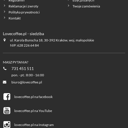
Regulamin
Edycja danych
Reklamacje i zwroty
Twoje zamówienia
Polityka prywatności
Kontakt
Lovecoffee.pl - siedziba
ul. Karola Bunscha 18, 30-392 Kraków, woj. małopolskie
NIP: 628 226 64 84
MASZ PYTANIA?
731 451 511
pon. - pt.: 8:00 - 16:00
biuro@lovecoffee.pl
lovecoffee.pl na facebook
lovecoffee.pl na YouTube
lovecoffee.pl na Instagram