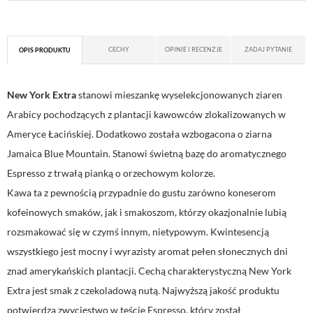
CECHY
OPINIE I RECENZJE
ZADAJ PYTANIE
OPIS PRODUKTU
New York Extra
stanowi mieszankę wyselekcjonowanych ziaren
Arabicy pochodzących z plantacji kawowców zlokalizowanych w
Ameryce Łacińskiej. Dodatkowo została wzbogacona o ziarna
Jamaica Blue Mountain. Stanowi świetną bazę do aromatycznego
Espresso z trwałą pianką o orzechowym kolorze.
Kawa ta z pewnością przypadnie do gustu zarówno koneserom
kofeinowych smaków, jak i smakoszom, którzy okazjonalnie lubią
rozsmakować się w czymś innym, nietypowym. Kwintesencją
wszystkiego jest mocny i wyrazisty aromat pełen słonecznych dni
znad amerykańskich plantacji. Cechą charakterystyczną New York
Extra jest smak z czekoladową nutą. Najwyższą jakość produktu
potwierdza zwycięstwo w teście Espresso, który został