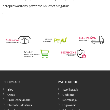
przeprowadzony przez
the Gourmet Magazine.
.
INFORMACJE
TWOJE KONTO
Blog
Twój koszyk
O nas
Ulubione
Producenci/marki
Rejestracja
Płatności i dostawa
Logowanie