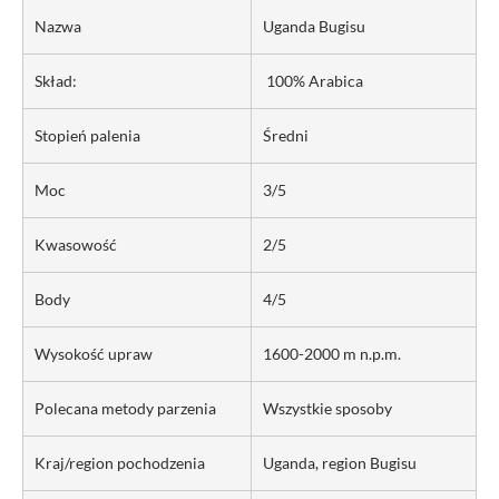
Nazwa
Uganda Bugisu
Skład:
100% Arabica
Stopień palenia
Średni
Moc
3/5
Kwasowość
2/5
Body
4/5
Wysokość upraw
1600-2000 m n.p.m.
Polecana metody parzenia
Wszystkie sposoby
Kraj/region pochodzenia
Uganda, region Bugisu