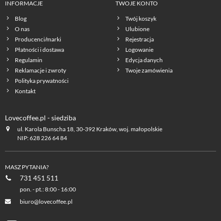
INFORMACJE
TWOJE KONTO
Blog
Twój koszyk
O nas
Ulubione
Producenci/marki
Rejestracja
Płatności i dostawa
Logowanie
Regulamin
Edycja danych
Reklamacje i zwroty
Twoje zamówienia
Polityka prywatności
Kontakt
Lovecoffee.pl - siedziba
ul. Karola Bunscha 18, 30-392 Kraków, woj. małopolskie
NIP: 628 226 64 84
MASZ PYTANIA?
731 451 511
pon. - pt.: 8:00 - 16:00
biuro@lovecoffee.pl