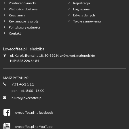
Producenci/marki
Rejestracja
Płatności i dostawa
Logowanie
Regulamin
Edycja danych
Reklamacje i zwroty
Twoje zamówienia
Polityka prywatności
Kontakt
Lovecoffee.pl - siedziba
ul. Karola Bunscha 18, 30-392 Kraków, woj. małopolskie
NIP: 628 226 64 84
MASZ PYTANIA?
731 451 511
pon. - pt.: 8:00 - 16:00
biuro@lovecoffee.pl
lovecoffee.pl na facebook
lovecoffee.pl na YouTube