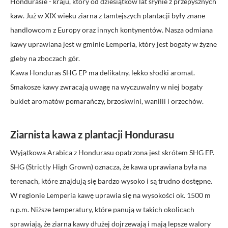
Hondurasie - kraju, który od dziesiątków lat słynie z przepysznych
kaw. Już w XIX wieku ziarna z tamtejszych plantacji były znane
handlowcom z Europy oraz innych kontynentów. Nasza odmiana
kawy uprawiana jest w gminie Lemperia, który jest bogaty w żyzne
gleby na zboczach gór.
Kawa Honduras SHG EP ma delikatny, lekko słodki aromat.
Smakosze kawy zwracają uwagę na wyczuwalny w niej bogaty
bukiet aromatów pomarańczy, brzoskwini, wanilii i orzechów.
Ziarnista kawa z plantacji Hondurasu
Wyjątkowa Arabica z Hondurasu opatrzona jest skrótem SHG EP.
SHG (Strictly High Grown) oznacza, że kawa uprawiana była na
terenach, które znajdują się bardzo wysoko i są trudno dostępne.
W regionie Lemperia kawę uprawia się na wysokości ok. 1500 m
n.p.m. Niższe temperatury, które panują w takich okolicach
sprawiają, że ziarna kawy dłużej dojrzewają i mają lepsze walory