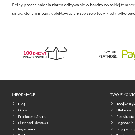
Pełny proces palenia ziaren odbywa się w bardzo wysokiej tempera
smak, którym można delektować się zawsze wtedy, kiedy tylko te
INFORMACJE
TWOJE KONT
Blog
Twój koszy
O nas
Ulubione
Producenci/marki
Rejestracja
Płatności i dostawa
Logowanie
Regulamin
Edycja dan