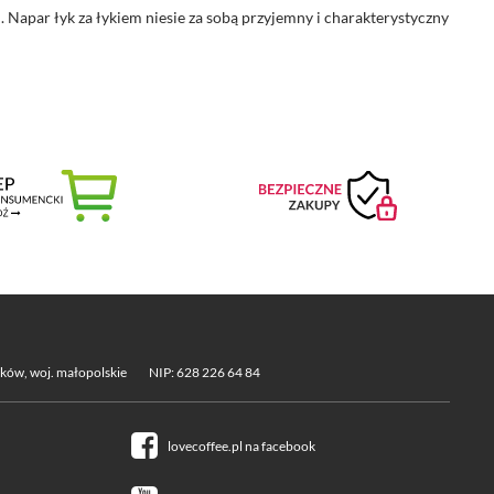
 Napar łyk za łykiem niesie za sobą przyjemny i charakterystyczny
aków, woj. małopolskie
NIP: 628 226 64 84
lovecoffee.pl na facebook