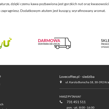
turze, dzięki czemu kawa pozbawiona jest gorzkich nut oraz kwasowości.
go zapragniesz. Dodatkowym atutem jest kuszący, wyrafinowany aromat.
O
Lovecoffee.pl - siedziba
ul. Karola Bunscha 18, 30-392 Kr
k
MASZ PYTANIA?
731 451 511
ych
pon. - pt.: 8:00 - 16:00