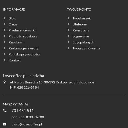
INFORMACJE
TWOJE KONTO
Blog
Twój koszyk
O nas
Ulubione
Producenci/marki
Rejestracja
Płatności i dostawa
Logowanie
Regulamin
Edycja danych
Reklamacje i zwroty
Twoje zamówienia
Polityka prywatności
Kontakt
Lovecoffee.pl - siedziba
ul. Karola Bunscha 18, 30-392 Kraków, woj. małopolskie
NIP: 628 226 64 84
MASZ PYTANIA?
731 451 511
pon. - pt.: 8:00 - 16:00
biuro@lovecoffee.pl