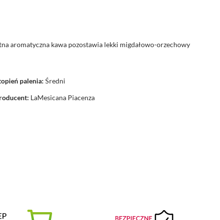
wietna aromatyczna kawa pozostawia lekki migdałowo-orzechowy
topień palenia:
Średni
roducent:
LaMesicana Piacenza