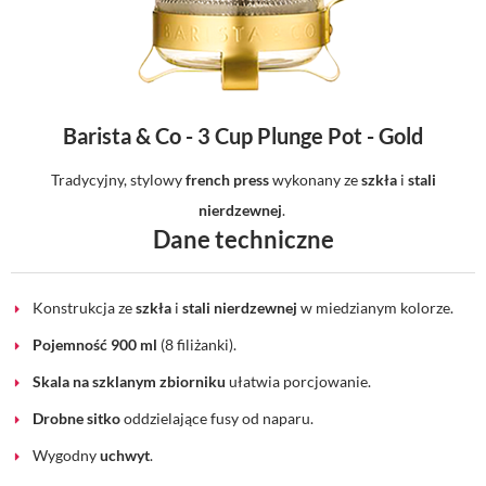
Barista & Co - 3 Cup Plunge Pot - Gold
Tradycyjny, stylowy
french press
wykonany ze
szkła
i
stali
nierdzewnej
.
Dane techniczne
Konstrukcja ze
szkła
i
stali nierdzewnej
w miedzianym kolorze.
Pojemność 900 ml
(8 filiżanki).
Skala na szklanym zbiorniku
ułatwia porcjowanie.
Drobne sitko
oddzielające fusy od naparu.
Wygodny
uchwyt
.