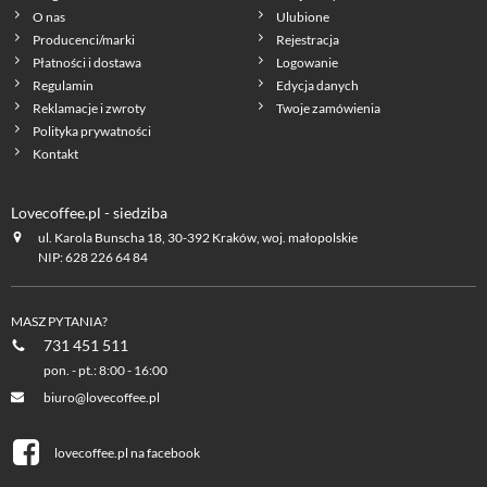
O nas
Ulubione
Producenci/marki
Rejestracja
Płatności i dostawa
Logowanie
Regulamin
Edycja danych
Reklamacje i zwroty
Twoje zamówienia
Polityka prywatności
Kontakt
Lovecoffee.pl - siedziba
ul. Karola Bunscha 18, 30-392 Kraków, woj. małopolskie
NIP: 628 226 64 84
MASZ PYTANIA?
731 451 511
pon. - pt.: 8:00 - 16:00
biuro@lovecoffee.pl
lovecoffee.pl na facebook