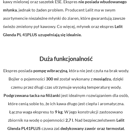
kawy mielonej oraz saszetek ESE. Ekspres
nie posiada wbudowanego
młynka
, jednak to żaden problem. Producent Lelit ma w swym
asortymencie niezależne młynki do ziaren, które gwarantują zawsze
świeżo zmielony pył kawowy. Co więcej, młynek oraz ekspres
Lelit
Glenda PL 41PLUS
uzupełniają się idealnie.
Duża funkcjonalność
Ekspres posiada
pompę wibracyjną
, która nie jest czuła na brak wody.
Bojler o pojemności
300 ml
został wykonany z
mosiądzu
, dzięki
czemu przez długi czas utrzymuje wysoką temperaturę wody.
Podgrzewana tacka na filiżanki
jest idealnym rozwiązaniem dla osób,
które cenią sobie to, że ich kawa długo jest ciepła i aromatyczna.
Łączna waga ekspresu to
9 kg
. W jego konstrukcji zastosowano
zbiornik na wodę o pojemności
2,7 l
. Nad bezpieczeństwem
Lelit
Glenda PL41PLUS
czuwa zaś
dedykowany zawór oraz termostat
.