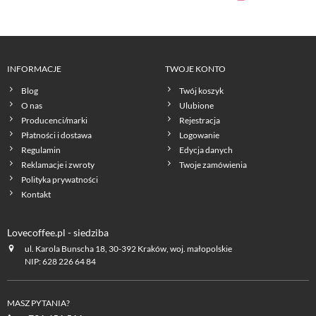
INFORMACJE
TWOJE KONTO
Blog
Twój koszyk
O nas
Ulubione
Producenci/marki
Rejestracja
Płatności i dostawa
Logowanie
Regulamin
Edycja danych
Reklamacje i zwroty
Twoje zamówienia
Polityka prywatności
Kontakt
Lovecoffee.pl - siedziba
ul. Karola Bunscha 18, 30-392 Kraków, woj. małopolskie
NIP: 628 226 64 84
MASZ PYTANIA?