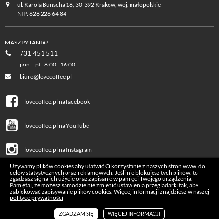
ul. Karola Bunscha 18, 30-392 Kraków, woj. małopolskie
NIP: 628 226 64 84
MASZ PYTANIA?
731 451 511
pon. - pt.: 8:00 - 16:00
biuro@lovecoffee.pl
lovecoffee.pl na facebook
lovecoffee.pl na YouTube
lovecoffee.pl na Instagram
Używamy plików cookies aby ułatwić Ci korzystanie z naszych stron www, do
celów statystycznych oraz reklamowych. Jeśli nie blokujesz tych plików, to
zgadzasz się na ich użycie oraz zapisanie w pamięci Twojego urządzenia.
Pamiętaj, że możesz samodzielnie zmienić ustawienia przeglądarki tak, aby
zablokować zapisywanie plików cookies. Więcej informacji znajdziesz w naszej
polityce prywatności
Copyrights © 2026 Lovecoffee.pl. Wszelkie prawa zastrzeżone.
Realizacja:
icube.pl
ZGADZAM SIĘ
WIĘCEJ INFORMACJI