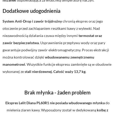
filiżanek
odpowiadająca za właściwą temperaturę naczyń.
Dodatkowe udogodnienia
System Anti-Drop i zawór trójdrożny
chronią ekspres oraz jego
otoczenie przed zachlapaniem resztkami kawy z wylewki. Nad
niezawodnością działania czuwa między innymi
termostat oraz
zawór bezpieczeństwa
. Usprawnienie przepływu wody oraz pary
gwarantuje podwójny zawór elektromagnetyczny. Proces ekstrakcji
można kontrolować dzięki
wbudowanemu zewnętrznemu
manometrowi
. Wszystkie funkcje ekspresu zamknięte są w obudowie
wykonanej ze
stali nierdzewnej. Całość waży 13,7 kg
.
Brak młynka - żaden problem
Ekspres Lelit Diana PL60R1
nie posiada wbudowanego młynka
do
mielenia ziaren kawy. Wyposażony został w dedykowaną
kolbę z