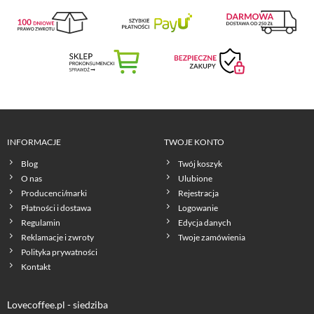
INFORMACJE
TWOJE KONTO
Blog
Twój koszyk
O nas
Ulubione
Producenci/marki
Rejestracja
Płatności i dostawa
Logowanie
Regulamin
Edycja danych
Reklamacje i zwroty
Twoje zamówienia
Polityka prywatności
Kontakt
Lovecoffee.pl - siedziba