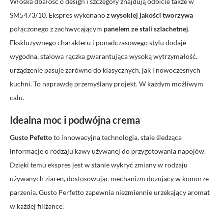
Włoska dbałość o design i szczegóły znajdują odbicie także w
SM5473/10. Ekspres wykonano z
wysokiej jakości tworzywa
połączonego z zachwycającym
panelem ze stali szlachetnej
.
Ekskluzywnego charakteru i ponadczasowego stylu dodaje
wygodna, stalowa rączka gwarantująca wysoką wytrzymałość.
urządzenie pasuje zarówno do klasycznych, jak i nowoczesnych
kuchni. To naprawdę przemyślany projekt. W każdym możliwym
calu.
Idealna moc i podwójna crema
Gusto Pefetto
to innowacyjna technologia, stale śledząca
informacje o rodzaju kawy używanej do przygotowania napojów.
Dzięki temu ekspres jest w stanie wykryć zmiany w rodzaju
używanych ziaren, dostosowując mechanizm dozujący w komorze
parzenia. Gusto Perfetto zapewnia niezmiennie urzekający aromat
w każdej filiżance.