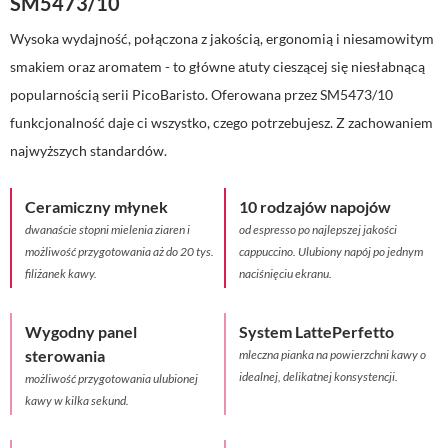
SM5473/10
Wysoka wydajność, połączona z jakością, ergonomią i niesamowitym
smakiem oraz aromatem - to główne atuty cieszącej się niesłabnącą
popularnością serii PicoBaristo. Oferowana przez SM5473/10
funkcjonalność daje ci wszystko, czego potrzebujesz. Z zachowaniem
najwyższych standardów.
Ceramiczny młynek
10 rodzajów napojów
dwanaście stopni mielenia ziaren i
od espresso po najlepszej jakości
możliwość przygotowania aż do 20 tys.
cappuccino. Ulubiony napój po jednym
filiżanek kawy.
naciśnięciu ekranu.
Wygodny panel
System LattePerfetto
sterowania
mleczna pianka na powierzchni kawy o
idealnej, delikatnej konsystencji.
możliwość przygotowania ulubionej
kawy w kilka sekund.