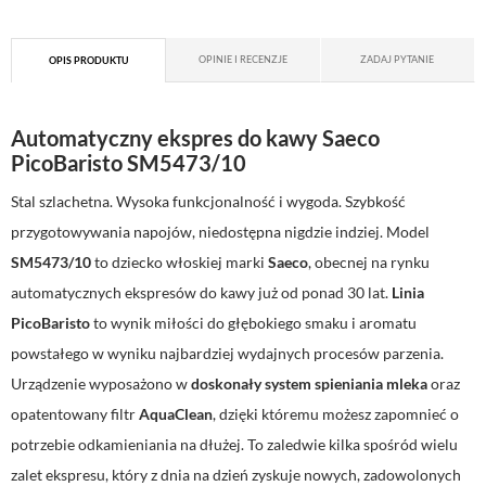
OPINIE I RECENZJE
ZADAJ PYTANIE
OPIS PRODUKTU
Automatyczny ekspres do kawy Saeco
PicoBaristo SM5473/10
Stal szlachetna. Wysoka funkcjonalność i wygoda. Szybkość
przygotowywania napojów, niedostępna nigdzie indziej. Model
SM5473/10
to dziecko włoskiej marki
Saeco
, obecnej na rynku
automatycznych ekspresów do kawy już od ponad 30 lat.
Linia
PicoBaristo
to wynik miłości do głębokiego smaku i aromatu
powstałego w wyniku najbardziej wydajnych procesów parzenia.
Urządzenie wyposażono w
doskonały system spieniania mleka
oraz
opatentowany filtr
AquaClean
, dzięki któremu możesz zapomnieć o
potrzebie odkamieniania na dłużej. To zaledwie kilka spośród wielu
zalet ekspresu, który z dnia na dzień zyskuje nowych, zadowolonych