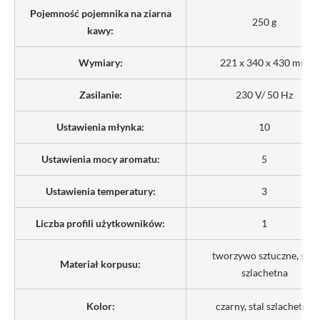
Pojemność pojemnika na ziarna
250 g
kawy:
Wymiary:
221 x 340 x 430 mm
Zasilanie:
230 V/ 50 Hz
Ustawienia młynka:
10
Ustawienia mocy aromatu:
5
Ustawienia temperatury:
3
Liczba profili użytkowników:
1
tworzywo sztuczne, stal
Materiał korpusu:
szlachetna
Kolor:
czarny, stal szlachetna