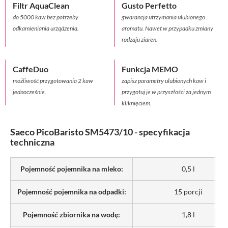
Filtr AquaClean
Gusto Perfetto
do 5000 kaw bez potrzeby
gwarancja utrzymania ulubionego
odkamieniania urządzenia.
aromatu. Nawet w przypadku zmiany
rodzaju ziaren.
CaffeDuo
Funkcja MEMO
możliwość przygotowania 2 kaw
zapisz parametry ulubionych kaw i
jednocześnie.
przygotuj je w przyszłości za jednym
kliknięciem.
Saeco PicoBaristo SM5473/10 - specyfikacja
techniczna
Pojemność pojemnika na mleko:
0,5 l
Pojemność pojemnika na odpadki:
15 porcji
Pojemność zbiornika na wodę:
1,8 l