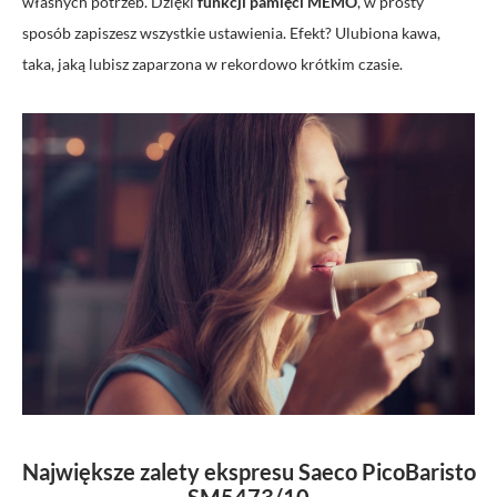
własnych potrzeb. Dzięki
funkcji pamięci MEMO
, w prosty
sposób zapiszesz wszystkie ustawienia. Efekt? Ulubiona kawa,
taka, jaką lubisz zaparzona w rekordowo krótkim czasie.
Największe zalety ekspresu Saeco PicoBaristo