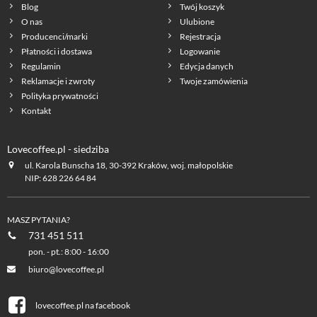
Blog
Twój koszyk
O nas
Ulubione
Producenci/marki
Rejestracja
Płatności i dostawa
Logowanie
Regulamin
Edycja danych
Reklamacje i zwroty
Twoje zamówienia
Polityka prywatności
Kontakt
Lovecoffee.pl - siedziba
ul. Karola Bunscha 18, 30-392 Kraków, woj. małopolskie
NIP: 628 226 64 84
MASZ PYTANIA?
731 451 511
pon. - pt.: 8:00 - 16:00
biuro@lovecoffee.pl
lovecoffee.pl na facebook