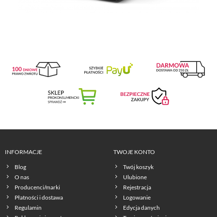
INFORMACJE
TWOJE KONTO
Blog
Twój koszyk
O nas
Ulubione
Producenci/marki
Rejestracja
Płatności i dostawa
Logowanie
Regulamin
Edycja danych