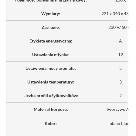
Wymiary:
221 x 340 x 430 
Zasilanie:
230 V/ 50 Hz
Etykieta energetyczna:
A
Ustawienia młynka:
12
Ustawienia mocy aromatu:
5
Ustawienia temperatury:
3
Liczba profili użytkowników:
2
Materiał korpusu:
tworzywo ABS
Kolor:
piano black