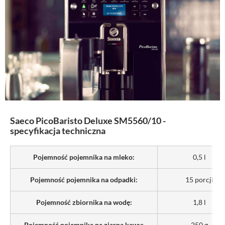
Saeco PicoBaristo Deluxe SM5560/10 -
specyfikacja techniczna
Pojemność pojemnika na mleko:
0,5 l
Pojemność pojemnika na odpadki:
15 porcji
Pojemność zbiornika na wodę:
1,8 l
Pojemność pojemnika na ziarna kawy:
250 g