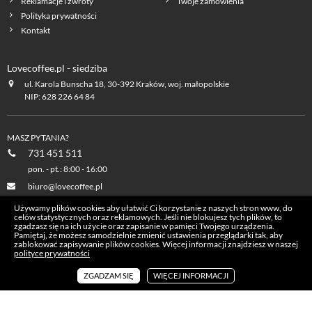
Reklamacje i zwroty
Twoje zamówienia
Polityka prywatności
Kontakt
Lovecoffee.pl - siedziba
ul. Karola Bunscha 18, 30-392 Kraków, woj. małopolskie
NIP: 628 226 64 84
MASZ PYTANIA?
731 451 511
pon. - pt.: 8:00 - 16:00
biuro@lovecoffee.pl
Używamy plików cookies aby ułatwić Ci korzystanie z naszych stron www, do
celów statystycznych oraz reklamowych. Jeśli nie blokujesz tych plików, to
lovecoffee.pl na facebook
zgadzasz się na ich użycie oraz zapisanie w pamięci Twojego urządzenia.
Pamiętaj, że możesz samodzielnie zmienić ustawienia przeglądarki tak, aby
zablokować zapisywanie plików cookies. Więcej informacji znajdziesz w naszej
polityce prywatności
lovecoffee.pl na YouTube
ZGADZAM SIĘ
WIĘCEJ INFORMACJI
lovecoffee.pl na Instagram