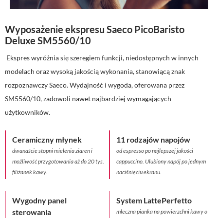
Wyposażenie ekspresu Saeco PicoBaristo
Deluxe SM5560/10
Ekspres wyróżnia się szeregiem funkcji, niedostępnych w innych
modelach oraz wysoką jakością wykonania, stanowiącą znak
rozpoznawczy Saeco. Wydajność i wygoda, oferowana przez
SM5560/10, zadowoli nawet najbardziej wymagających
użytkowników.
Ceramiczny młynek
11 rodzajów napojów
dwanaście stopni mielenia ziaren i
od espresso po najlepszej jakości
możliwość przygotowania aż do 20 tys.
cappuccino. Ulubiony napój po jednym
filiżanek kawy.
naciśnięciu ekranu.
Wygodny panel
System LattePerfetto
sterowania
mleczna pianka na powierzchni kawy o