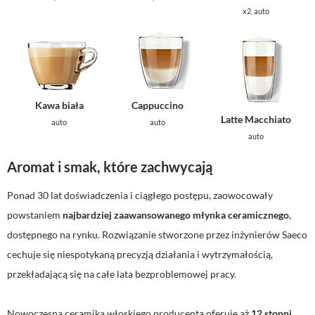
x2, auto
Kawa biała
Cappuccino
Latte Macchiato
auto
auto
auto
Aromat i smak, które zachwycają
Ponad 30 lat doświadczenia i ciągłego postępu, zaowocowały
powstaniem
najbardziej zaawansowanego młynka ceramicznego
,
dostępnego na rynku. Rozwiązanie stworzone przez inżynierów Saeco
cechuje się niespotykaną precyzją działania i wytrzymałością,
przekładającą się na całe lata bezproblemowej pracy.
Nowoczesna ceramika włoskiego producenta oferuje aż
12 stopni