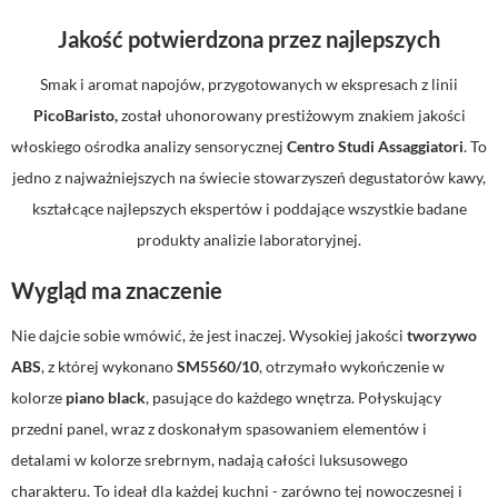
Jakość potwierdzona przez najlepszych
Smak i aromat napojów, przygotowanych w ekspresach z linii
PicoBaristo,
został uhonorowany prestiżowym znakiem jakości
włoskiego ośrodka analizy sensorycznej
Centro Studi Assaggiatori
. To
jedno z najważniejszych na świecie stowarzyszeń degustatorów kawy,
kształcące najlepszych ekspertów i poddające wszystkie badane
produkty analizie laboratoryjnej.
Wygląd ma znaczenie
Nie dajcie sobie wmówić, że jest inaczej. Wysokiej jakości
tworzywo
ABS
, z której wykonano
SM5560/10
, otrzymało wykończenie w
kolorze
piano black
, pasujące do każdego wnętrza. Połyskujący
przedni panel, wraz z doskonałym spasowaniem elementów i
detalami w kolorze srebrnym, nadają całości luksusowego
charakteru. To ideał dla każdej kuchni - zarówno tej nowoczesnej i