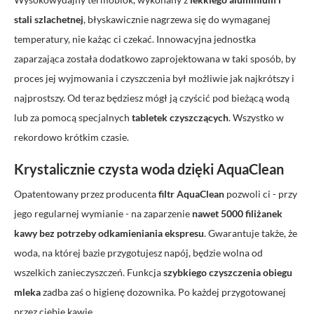
stali szlachetnej
, błyskawicznie nagrzewa się do wymaganej
temperatury, nie każąc ci czekać. Innowacyjna jednostka
zaparzająca została dodatkowo zaprojektowana w taki sposób, by
proces jej wyjmowania i czyszczenia był możliwie jak najkrótszy i
najprostszy. Od teraz będziesz mógł ją czyścić pod bieżącą wodą
lub za pomocą specjalnych
tabletek czyszczących
. Wszystko w
rekordowo krótkim czasie.
Krystalicznie czysta woda dzięki AquaClean
Opatentowany przez producenta
filtr AquaClean
pozwoli ci - przy
jego regularnej wymianie - na zaparzenie
nawet 5000 filiżanek
kawy bez potrzeby odkamieniania ekspresu
. Gwarantuje także, że
woda, na której bazie przygotujesz napój, będzie wolna od
wszelkich zanieczyszczeń. Funkcja
szybkiego czyszczenia obiegu
mleka
zadba zaś o higienę dozownika. Po każdej przygotowanej
przez ciebie kawie.