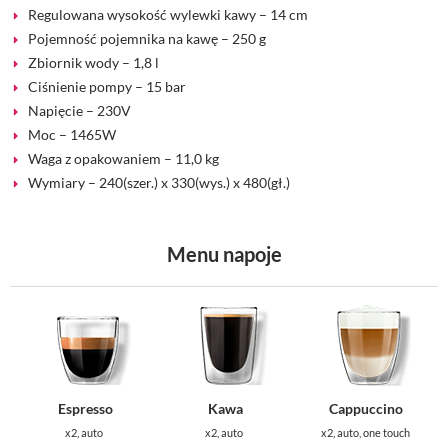
Regulowana wysokość wylewki kawy – 14 cm
Pojemność pojemnika na kawę – 250 g
Zbiornik wody – 1,8 l
Ciśnienie pompy – 15 bar
Napięcie – 230V
Moc – 1465W
Waga z opakowaniem – 11,0 kg
Wymiary – 240(szer.) x 330(wys.) x 480(gł.)
Menu napoje
Espresso
Kawa
Cappuccino
х2, auto
х2, auto
x2, auto, one touch