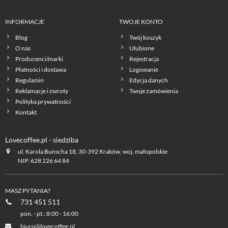
INFORMACJE
TWOJE KONTO
Blog
Twój koszyk
O nas
Ulubione
Producenci/marki
Rejestracja
Płatności i dostawa
Logowanie
Regulamin
Edycja danych
Reklamacje i zwroty
Twoje zamówienia
Polityka prywatności
Kontakt
Lovecoffee.pl - siedziba
ul. Karola Bunscha 18, 30-392 Kraków, woj. małopolskie
NIP: 628 226 64 84
MASZ PYTANIA?
731 451 511
pon. - pt.: 8:00 - 16:00
biuro@lovecoffee.pl