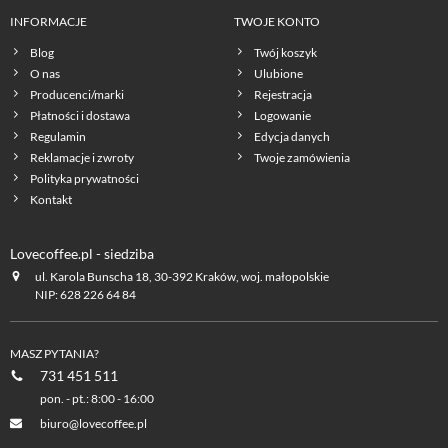
INFORMACJE
TWOJE KONTO
Blog
Twój koszyk
O nas
Ulubione
Producenci/marki
Rejestracja
Płatności i dostawa
Logowanie
Regulamin
Edycja danych
Reklamacje i zwroty
Twoje zamówienia
Polityka prywatności
Kontakt
Lovecoffee.pl - siedziba
ul. Karola Bunscha 18, 30-392 Kraków, woj. małopolskie
NIP: 628 226 64 84
MASZ PYTANIA?
731 451 511
pon. - pt.: 8:00 - 16:00
biuro@lovecoffee.pl