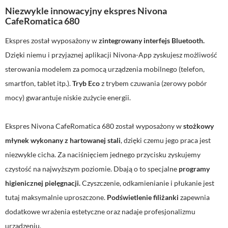
Niezwykle innowacyjny ekspres Nivona
CafeRomatica 680
Ekspres został wyposażony w
zintegrowany interfejs Bluetooth.
Dzięki niemu i przyjaznej aplikacji Nivona-App zyskujesz możliwość
sterowania modelem za pomocą urządzenia mobilnego (telefon,
smartfon, tablet itp.).
Tryb Eco
z trybem czuwania (zerowy pobór
mocy) gwarantuje niskie zużycie energii.
Ekspres Nivona CafeRomatica 680 został wyposażony w
stożkowy
młynek wykonany z hartowanej stali
, dzięki czemu jego praca jest
niezwykle cicha. Za naciśnięciem jednego przycisku zyskujemy
czystość na najwyższym poziomie. Dbają o to specjalne
programy
higienicznej pielęgnacji.
Czyszczenie, odkamienianie i płukanie jest
tutaj maksymalnie uproszczone.
Podświetlenie filiżanki
zapewnia
dodatkowe wrażenia estetyczne oraz nadaje profesjonalizmu
urządzeniu.