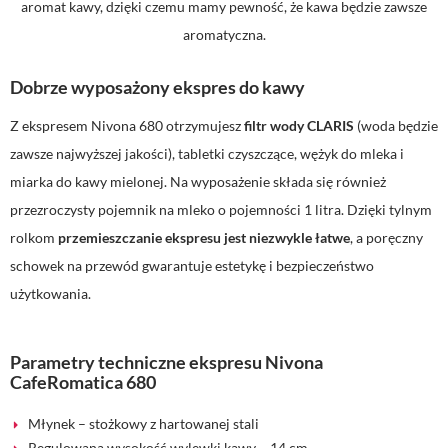
aromat kawy, dzięki czemu mamy pewność, że kawa będzie zawsze
aromatyczna.
Dobrze wyposażony ekspres do kawy
Z ekspresem Nivona 680 otrzymujesz
filtr wody CLARIS
(woda będzie
zawsze najwyższej jakości), tabletki czyszczące, wężyk do mleka i
miarka do kawy mielonej. Na wyposażenie składa się również
przezroczysty pojemnik na mleko o pojemności 1 litra. Dzięki tylnym
rolkom
przemieszczanie ekspresu jest niezwykle łatwe
, a poręczny
schowek na przewód gwarantuje estetykę i bezpieczeństwo
użytkowania.
Parametry techniczne ekspresu Nivona
CafeRomatica 680
Młynek – stożkowy z hartowanej stali
Regulowana wysokość wylewki kawy – 14 cm