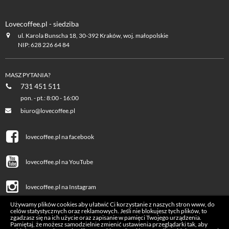
Lovecoffee.pl - siedziba
ul. Karola Bunscha 18, 30-392 Kraków, woj. małopolskie
NIP: 628 226 64 84
MASZ PYTANIA?
731 451 511
pon. - pt.: 8:00 - 16:00
biuro@lovecoffee.pl
lovecoffee.pl na facebook
lovecoffee.pl na YouTube
lovecoffee.pl na Instagram
Używamy plików cookies aby ułatwić Ci korzystanie z naszych stron www, do
celów statystycznych oraz reklamowych. Jeśli nie blokujesz tych plików, to
zgadzasz się na ich użycie oraz zapisanie w pamięci Twojego urządzenia.
Pamiętaj, że możesz samodzielnie zmienić ustawienia przeglądarki tak, aby