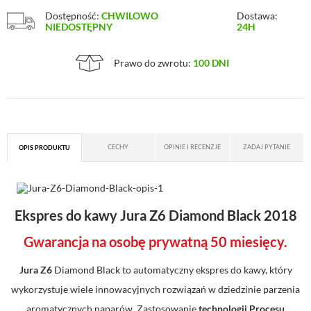
Dostępność:
CHWILOWO
Dostawa:
NIEDOSTĘPNY
24H
Prawo do zwrotu:
100 DNI
CECHY
OPINIE I RECENZJE
ZADAJ PYTANIE
OPIS PRODUKTU
Ekspres do kawy Jura Z6 Diamond Black 2018
Gwarancja na osobę prywatną 50 miesięcy.
Jura Z6
Diamond Black to automatyczny ekspres do kawy, który
wykorzystuje wiele innowacyjnych rozwiązań w dziedzinie parzenia
aromatycznych naparów. Zastosowanie
technologii Procesu