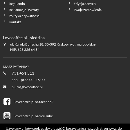
Regulamin
Edycja danych
Reklamacje i zwroty
Twoje zamówienia
Polityka prywatności
Kontakt
Lovecoffee.pl - siedziba
ul. Karola Bunscha 18, 30-392 Kraków, woj. małopolskie
NIP: 628 226 64 84
MASZ PYTANIA?
731 451 511
pon. - pt.: 8:00 - 16:00
biuro@lovecoffee.pl
lovecoffee.pl na facebook
lovecoffee.pl na YouTube
Używamy plików cookies aby ułatwić Ci korzystanie z naszych stron www, do