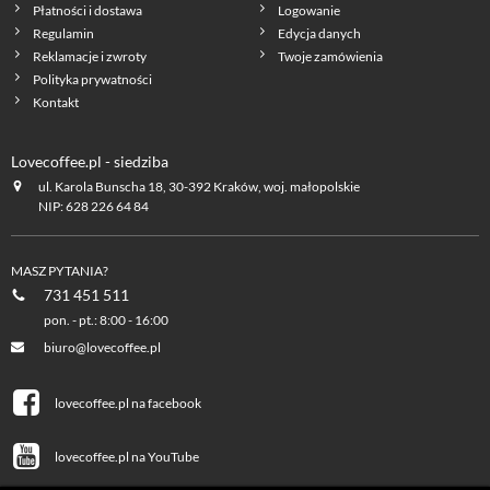
Płatności i dostawa
Logowanie
Regulamin
Edycja danych
Reklamacje i zwroty
Twoje zamówienia
Polityka prywatności
Kontakt
Lovecoffee.pl - siedziba
ul. Karola Bunscha 18, 30-392 Kraków, woj. małopolskie
NIP: 628 226 64 84
MASZ PYTANIA?
731 451 511
pon. - pt.: 8:00 - 16:00
biuro@lovecoffee.pl
lovecoffee.pl na facebook
lovecoffee.pl na YouTube