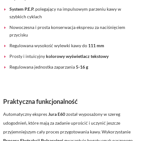
System P.E.P.
polegający na impulsowym parzeniu kawy w
szybkich cyklach
Nowoczesna i prosta konserwacja ekspresu za naciśnięciem
przycisku
Regulowana wysokość wylewki kawy do
111 mm
Prosty i intuicyjny
kolorowy wyświetlacz tekstowy
Regulowana jednostka zaparzania
5-16 g
Praktyczna funkcjonalność
Automatyczny ekspres
Jura E60
został wyposażony w szereg
udogodnień, które mają za zadanie uprościć i uczynić jeszcze
przyjemniejszym cały proces przygotowania kawy. Wykorzystanie
Procesu Ekstrakcji Pulsacyjnej
gwarantuje bogaty smak parzonego