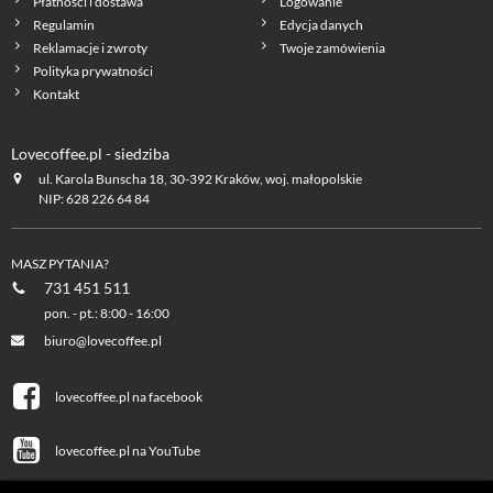
Płatności i dostawa
Logowanie
Regulamin
Edycja danych
Reklamacje i zwroty
Twoje zamówienia
Polityka prywatności
Kontakt
Lovecoffee.pl - siedziba
ul. Karola Bunscha 18, 30-392 Kraków, woj. małopolskie
NIP: 628 226 64 84
MASZ PYTANIA?
731 451 511
pon. - pt.: 8:00 - 16:00
biuro@lovecoffee.pl
lovecoffee.pl na facebook
lovecoffee.pl na YouTube