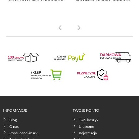
INFORMACJE
TWOJE KONTO
Blog
Twój koszyk
O nas
Ulubione
Producenci/marki
Rejestracja