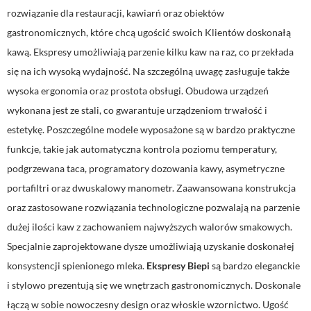
rozwiązanie dla restauracji, kawiarń oraz obiektów
gastronomicznych, które chcą ugościć swoich Klientów doskonałą
kawą. Ekspresy umożliwiają parzenie kilku kaw na raz, co przekłada
się na ich wysoką wydajność. Na szczególną uwagę zasługuje także
wysoka ergonomia oraz prostota obsługi. Obudowa urządzeń
wykonana jest ze stali, co gwarantuje urządzeniom trwałość i
estetykę. Poszczególne modele wyposażone są w bardzo praktyczne
funkcje, takie jak automatyczna kontrola poziomu temperatury,
podgrzewana taca, programatory dozowania kawy, asymetryczne
portafiltri oraz dwuskalowy manometr. Zaawansowana konstrukcja
oraz zastosowane rozwiązania technologiczne pozwalają na parzenie
dużej ilości kaw z zachowaniem najwyższych walorów smakowych.
Specjalnie zaprojektowane dysze umożliwiają uzyskanie doskonałej
konsystencji spienionego mleka.
Ekspresy Biepi
są bardzo eleganckie
i stylowo prezentują się we wnętrzach gastronomicznych. Doskonale
łączą w sobie nowoczesny design oraz włoskie wzornictwo. Ugość