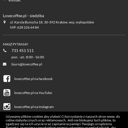
Kontakt
Lovecoffee.pl - siedziba
ul. Karola Bunscha 18, 30-392 Kraków, woj. małopolskie
NIP: 628 226 64 84
MASZ PYTANIA?
731 451 511
pon. - pt.: 8:00 - 16:00
biuro@lovecoffee.pl
lovecoffee.pl na facebook
lovecoffee.pl na YouTube
lovecoffee.pl na Instagram
Używamy plików cookies aby ułatwić Ci korzystanie z naszych stron www, do
celów statystycznych oraz reklamowych. Jeśli nie blokujesz tych plików, to
zgadzasz się na ich użycie oraz zapisanie w pamięci Twojego urządzenia.
Pamiętaj, że możesz samodzielnie zmienić ustawienia przeglądarki tak, aby