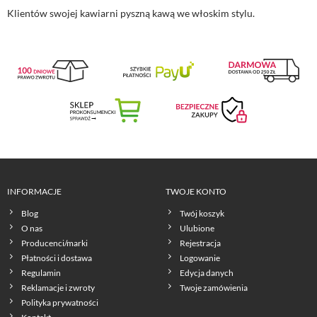
Klientów swojej kawiarni pyszną kawą we włoskim stylu.
INFORMACJE
TWOJE KONTO
Blog
Twój koszyk
O nas
Ulubione
Producenci/marki
Rejestracja
Płatności i dostawa
Logowanie
Regulamin
Edycja danych
Reklamacje i zwroty
Twoje zamówienia
Polityka prywatności