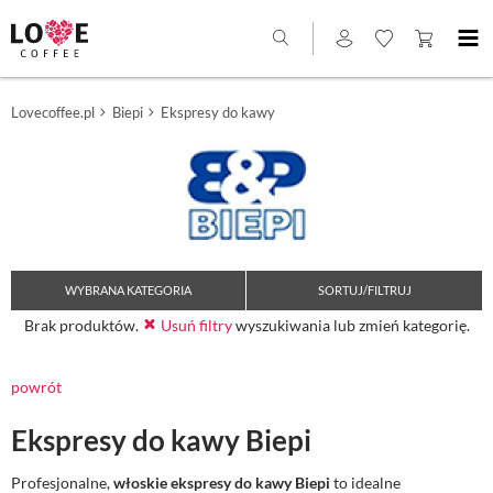
Lovecoffee.pl
Biepi
Ekspresy do kawy
WYBRANA KATEGORIA
SORTUJ/FILTRUJ
Brak produktów.
Usuń filtry
wyszukiwania lub zmień kategorię.
powrót
Ekspresy do kawy Biepi
Profesjonalne,
włoskie ekspresy do kawy Biepi
to idealne