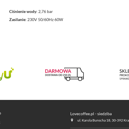
Ciśnienie wody
: 2,76 bar
Zasilanie
: 230V 50/60Hz 60W
O
Lovecoffee.pl - siedziba
ul. Karola Bunscha 18, 30-392 Kr
k