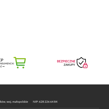
aków, woj. małopolskie
NIP: 628 226 64 84