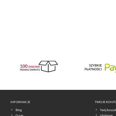
INFORMACJE
TWOJE KONT
Blog
Twój koszy
O nas
Ulubione