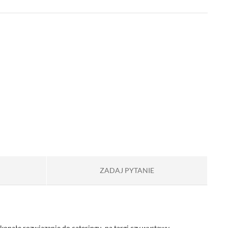
ZADAJ PYTANIE
nałe rozwiązanie do cateringu, na targi czy wystawy.