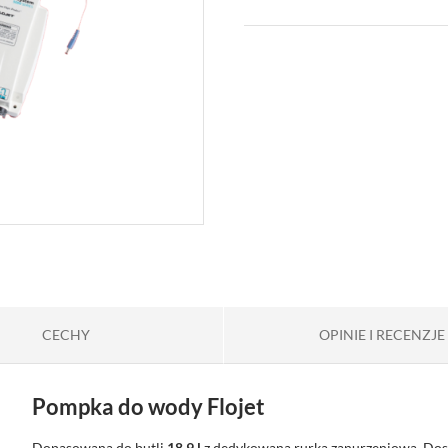
CECHY
OPINIE I RECENZJE
Pompka do wody Flojet
Dopasowana do butli
18,9 l
z dedykowaną rurką zanurzeniową. Dosko