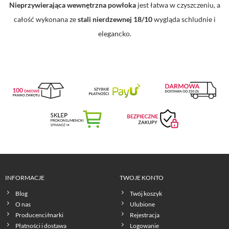
Nieprzywierająca wewnętrzna powłoka
jest łatwa w czyszczeniu, a
całość wykonana ze
stali nierdzewnej 18/10
wygląda schludnie i
elegancko.
INFORMACJE
TWOJE KONTO
Blog
Twój koszyk
O nas
Ulubione
Producenci/marki
Rejestracja
Płatności i dostawa
Logowanie