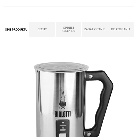
OPINIE I
CECHY
ZADAJ PYTANIE
DO POBRANIA
OPIS PRODUKTU
RECENZJE