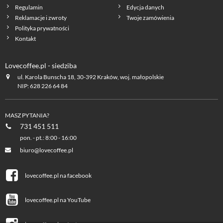
Regulamin
Edycja danych
Reklamacje i zwroty
Twoje zamówienia
Polityka prywatności
Kontakt
Lovecoffee.pl - siedziba
ul. Karola Bunscha 18, 30-392 Kraków, woj. małopolskie
NIP: 628 226 64 84
MASZ PYTANIA?
731 451 511
pon. - pt.: 8:00 - 16:00
biuro@lovecoffee.pl
lovecoffee.pl na facebook
lovecoffee.pl na YouTube